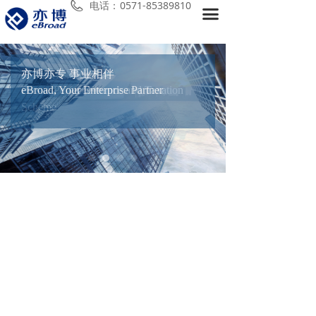
电话：
0571-85389810
끀
首页
关于我们
寻找最佳财税方案
亦博亦专 事业相伴
服务项目
Persue Perfect Finance and Taxation
eBroad, Your Enterprise Partner
Scheme
亦博微讯
新闻动态
加入我们