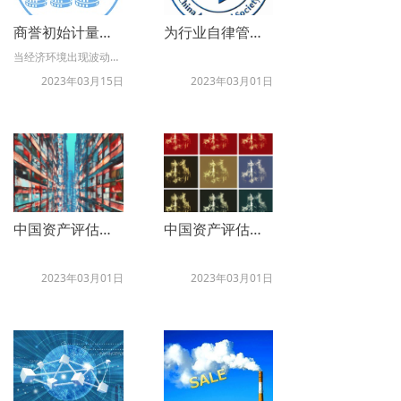
商誉初始计量的基础 – 合并对价分摊估值
为行业自律管理提供有效抓手——《中国资产评估协会资产评估业务报备管理办法》系列解读（二）
当经济环境出现波动时，商誉减值会给上市公司的业绩带来较大的压力，尤其是在股市下行风险凸显的情况下，如何化解商誉带来的风险成为了监管机构关注的重点，也给企业带来了重大的挑战。目前，我们的人员协助越来越多的企业在投前对并购中产生的商誉提前进行模拟，并将投后的商誉形成与减值测试提前进行规划。
2023年03月15日
2023年03月01日
中国资产评估协会资产评估业务报备管理办法
中国资产评估协会资产评估报告统一编码管理暂行办法
2023年03月01日
2023年03月01日