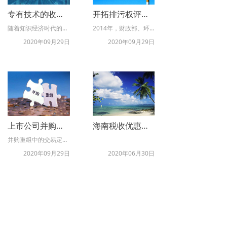
专有技术的收益法评估
开拓排污权评估新领域 探索市场化节能减排之路
随着知识经济时代的到来，专利和专有技术等技术型资产的重要性在企业的发展过程中迅速凸显出来。而在以专有技术投资或专有技术转让的价值评估中，收益法是国际通行的评估方法。收益法的主要评估参数是收益额、折现率和收益期。而每一个主要评估参数下还有许多具体的分析指标。这些分析指标都需要根据专有技术的属性和特征，进行准确的分析。
2014年，财政部、环保部、发改委联合起草《排污权有偿使用和交易试点工作指导意见》并上报国务院，随后国务院办公厅发布了《关于进一步推进排污权有偿使用和交易试点工作的指导意见》（国办发 (2014)38号文），提出建立排污权使用制度、加快推进排污权交易、完善排污权交易定价机制等方面的指导意见，为我国环境污染治理和生态环境建设提供了市场化解决路径，也为评估行业推进排污权评估、服务生态文明建设提出了新的需求。为此，中国资产评估协会在浙江、江苏等排污权试点地区组织开展排污权评估专题调研。本文结合试点地区调研成果，分析了排污权评估的市场条件与背景，梳理了资产评估在排污权定价中的专业作用和有益探索，并对评估行业如何更好服务排污权有偿使用和交易工作提出建议。
2020年09月29日
2020年09月29日
上市公司并购重组评估业务的执业风险及防范措施研究
海南税收优惠政策（企业所得税、个人所得税、旅客免税购物）
并购重组中的交易定价，是上市公司并购重组中影响当事各方利益分配的核心要素，更是交易方和监管机关关注的焦点。通过科学的方法与途径确定合理的交易价格则是保障各方利益的关键，也是上市公司并购重组监管工作中的核心内容。为此，中国资产评估协会（以下简称中评协）委托课题组开展了《上市公司并购重组评估业务的执业风险及防范措施研究》课题，对上市公司并购重组评估业务的现状进行了系统的分析，对上市公司并购重组评估业务的主要风险点进行了全面梳理，并深入剖析了风险产生的主要原因。同时重点围绕专业胜任能力、评估准则执行、质控体系管理、分支机构管控和公司内部治理等方面开展了执业风险防范措施研究。本文为课题报告的第三章，部分内容有删节。报告仅代表作者个人观点，仅供学术交流参考，不代表中评协的观点或立场。
2020年09月29日
2020年06月30日