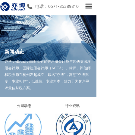
끀
首页
电话：
0571-85389810
关于我们
服务项目
亦博微讯
新闻动态
新闻动态
亦博，eBroad，由浙江省优秀注册会计师与其他资深注
册会计师、国际注册会计师（ACCA）、律师、评估师
加入我们
和税务师在杭州发起成立。取名“亦博”，寓意“亦博亦
专，事业相伴”，以诚信、专业为本，致力于为客户寻
求最佳财税方案。
公司动态
行业资讯